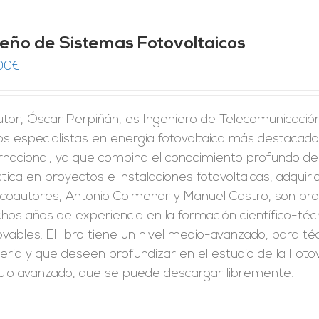
seño de Sistemas Fotovoltaicos
00
€
utor, Óscar Perpiñán, es Ingeniero de Telecomunicación 
os especialistas en energía fotovoltaica más destacado
rnacional, ya que combina el conocimiento profundo de
tica en proyectos e instalaciones fotovoltaicas, adquirid
 coautores, Antonio Colmenar y Manuel Castro, son pro
os años de experiencia en la formación científico-técn
vables. El libro tiene un nivel medio-avanzado, para t
ria y que deseen profundizar en el estudio de la Fotov
culo avanzado, que se puede descargar libremente.