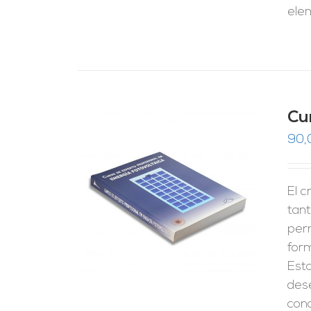
ele
Cu
90,
El c
RRITO
/
LES
tant
perm
form
Esta
dese
cono