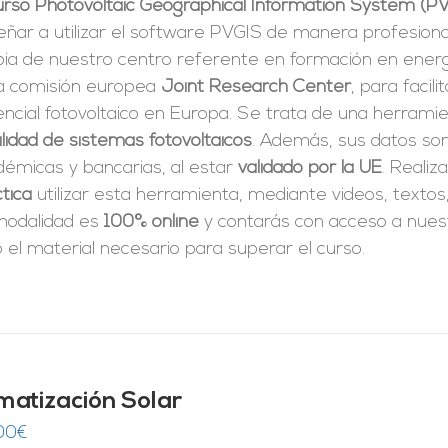
curso Photovoltaic Geographical Information System (P
ñar a utilizar el software PVGIS de manera profesiona
pia de nuestro centro referente en formación en energí
la comisión europea
Joint Research Center
, para facili
ncial fotovoltaico en Europa. Se trata de una herrami
ilidad de sistemas fotovoltaicos
. Además, sus datos son
démicas y bancarias, al estar
validado por la UE
. Realiz
tica
utilizar esta herramienta, mediante videos, textos
modalidad es
100% online
y contarás con acceso a nue
 el material necesario para superar el curso.
imatización Solar
00
€