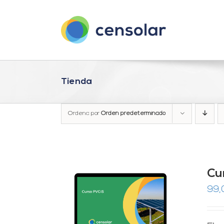
Saltar
al
contenido
Tienda
Ordena por
Orden predeterminado
Cu
99,
RRITO
/
LES