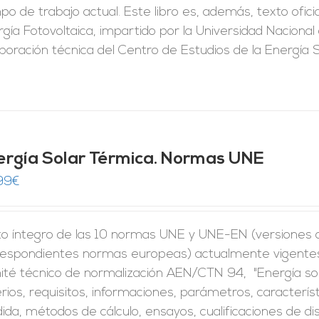
o de trabajo actual. Este libro es, además, texto ofic
gía Fotovoltaica, impartido por la Universidad Naciona
aboración técnica del Centro de Estudios de la Energía
ergía Solar Térmica. Normas UNE
99
€
to íntegro de las 10 normas UNE y UNE-EN (versiones of
respondientes normas europeas) actualmente vigentes 
ité técnico de normalización AEN/CTN 94, "Energía so
erios, requisitos, informaciones, parámetros, caracter
da, métodos de cálculo, ensayos, cualificaciones de di