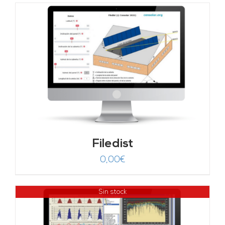
Filedist
0,00
€
Sin stock