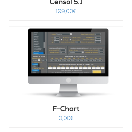
Censol 5.1
199,00
€
F-Chart
0,00
€