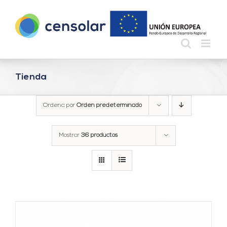
Saltar
al
contenido
Tienda
Ordena por
Orden predeterminado
Mostrar
36 productos