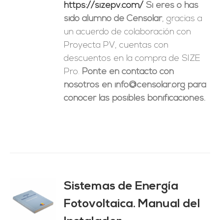
https://sizepv.com/
Si eres o has
sido alumno de Censolar
, gracias a
un acuerdo de colaboración con
Proyecta PV, cuentas con
descuentos en la compra de SIZE
Pro.
Ponte en contacto con
nosotros en info@censolar.org para
conocer las posibles bonificaciones.
Sistemas de Energía
ado
0
de 5
Fotovoltaica. Manual del
O