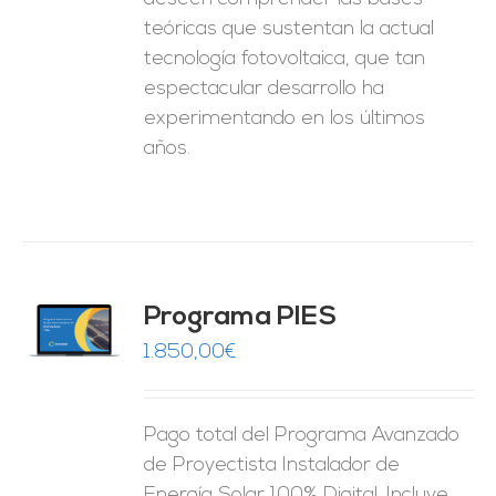
teóricas que sustentan la actual
tecnología fotovoltaica, que tan
espectacular desarrollo ha
experimentando en los últimos
años.
ado
Programa PIES
5
de 5
O
1.850,00
€
ES
Pago total del Programa Avanzado
de Proyectista Instalador de
Energía Solar 100% Digital. Incluye