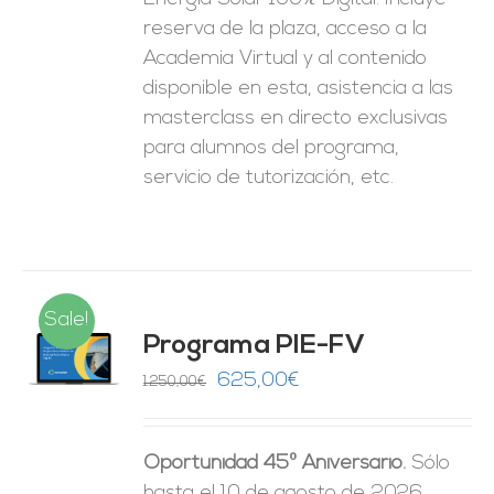
reserva de la plaza, acceso a la
Academia Virtual y al contenido
disponible en esta, asistencia a las
masterclass en directo exclusivas
para alumnos del programa,
servicio de tutorización, etc.
Sale!
Programa PIE-FV
O
El
El
625,00
€
1.250,00
€
precio
precio
ES
original
actual
Oportunidad 45º Aniversario.
Sólo
era:
es:
hasta el 10 de agosto de 2026.