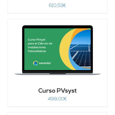
610,53
€
Curso PVsyst
499,00
€