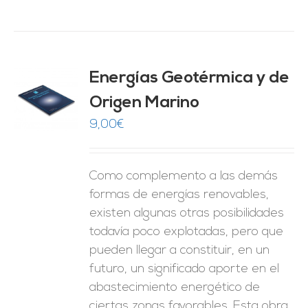
Energías Geotérmica y de
Origen Marino
O
9,00
€
ES
Como complemento a las demás
formas de energías renovables,
existen algunas otras posibilidades
todavía poco explotadas, pero que
pueden llegar a constituir, en un
futuro, un significado aporte en el
abastecimiento energético de
ciertas zonas favorables. Esta obra