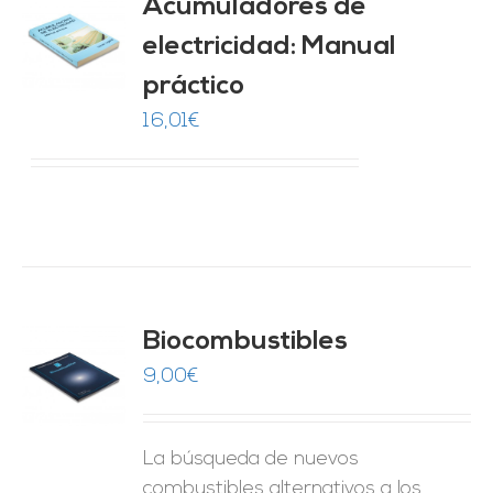
Acumuladores de
electricidad: Manual
O
práctico
ES
16,01
€
Biocombustibles
9,00
€
O
ES
La búsqueda de nuevos
combustibles alternativos a los