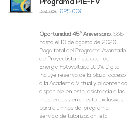
Programa PIE-FV
O
El
El
625,00
€
1.250,00
€
precio
precio
ES
original
actual
Oportunidad 45º Aniversario.
Sólo
era:
es:
hasta el 10 de agosto de 2026.
1.250,00€.
625,00€.
Pago total del Programa Avanzado
de Proyectista Instalador de
Energía Fotovoltaica 100% Digital.
Incluye reserva de la plaza, acceso
a la Academia Virtual y al contenido
disponible en esta, asistencia a las
masterclass en directo exclusivas
para alumnos del programa,
servicio de tutorización, etc.