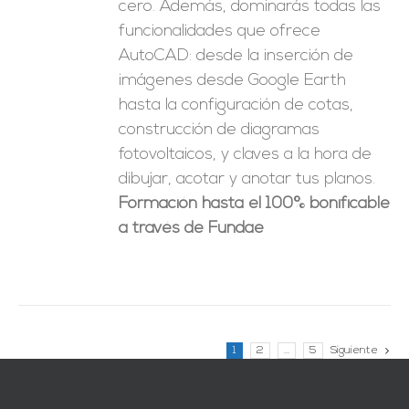
cero. Además, dominarás todas las
funcionalidades que ofrece
AutoCAD: desde la inserción de
imágenes desde Google Earth
hasta la configuración de cotas,
construcción de diagramas
fotovoltaicos, y claves a la hora de
dibujar, acotar y anotar tus planos.
Formación hasta el 100% bonificable
a través de Fundae
1
2
…
5
Siguiente