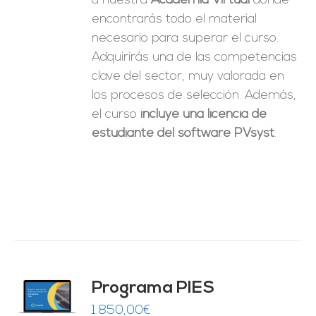
a nuestra
Academia Virtual
donde
encontrarás todo el material
necesario para superar el curso.
Adquirirás una de las competencias
clave del sector, muy valorada en
los procesos de selección. Además,
el curso
incluye una licencia de
estudiante del software PVsyst
.
ado
Programa PIES
5
de 5
O
1.850,00
€