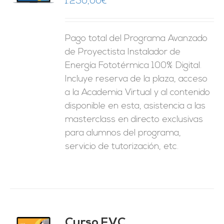
1.250,00
€
ES
Pago total del Programa Avanzado
de Proyectista Instalador de
Energía Fototérmica 100% Digital.
Incluye reserva de la plaza, acceso
a la Academia Virtual y al contenido
disponible en esta, asistencia a las
masterclass en directo exclusivas
para alumnos del programa,
servicio de tutorización, etc.
Curso FVC