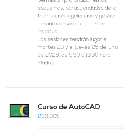
permitirán profundizar en los
esquemas, particularidades de la
tramitación, legalización y gestión
del autoconsumo colectivo e
individual.
Las sesiones tendrán lugar el
martes 23 y el jueves 25 de junio
de 2026, de 9:30 a 13:30 hora
Madrid.
Curso de AutoCAD
O
299,00
€
ES