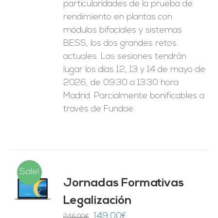
particularidades de la prueba de
rendimiento en plantas con
módulos bifaciales y sistemas
BESS, los dos grandes retos
actuales. Las sesiones tendrán
lugar los días 12, 13 y 14 de mayo de
2026, de 09:30 a 13:30 hora
Madrid. Parcialmente bonificables a
través de Fundae.
Sale!
Jornadas Formativas
O
Legalización
ES
El
El
149,00
€
246,00
€