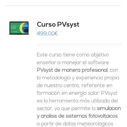
ado
Curso PVsyst
0
de 5
O
499,00
€
ES
Este curso tiene como objetivo
enseñar a manejar el software
PVsyst de manera profesional
, con
la metodología y experiencia propia
de nuestro centro, referente en
formación en energía solar. PVsyst
es la herramienta más utilizada del
sector, ya que permite la
simulación
y análisis de sistemas fotovoltaicos
a partir de datos meteorológicos