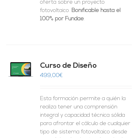
oferta sobre un proyecto
fotovoltaico.
Bonificable hasta el
100% por Fundae
.
do
Curso de Diseño
de 5
O
499,00
€
ES
Esta formación permite a quién la
realiza tener una comprensión
integral y capacidad técnica sólida
para afrontar el cálculo de cualquier
tipo de sistema fotovoltaico desde