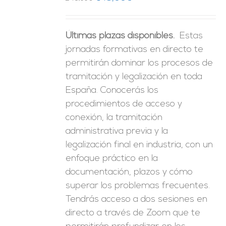
precio
precio
original
actual
Últimas plazas disponibles.
Estas
era:
es:
jornadas formativas en directo te
246,00€.
149,00€.
permitirán dominar los procesos de
tramitación y legalización en toda
España. Conocerás los
procedimientos de acceso y
conexión, la tramitación
administrativa previa y la
legalización final en industria, con un
enfoque práctico en la
documentación, plazos y cómo
superar los problemas frecuentes.
Tendrás acceso a dos sesiones en
directo a través de Zoom que te