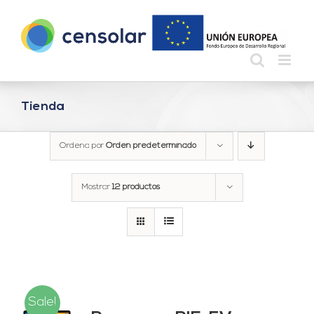
Saltar
al
contenido
Tienda
Ordena por
Orden predeterminado
Mostrar
12 productos
Sale!