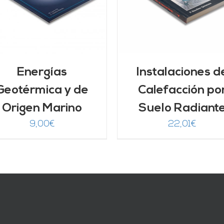
Energías
Instalaciones d
Geotérmica y de
Calefacción po
Origen Marino
Suelo Radiant
9,00
€
22,01
€