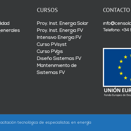
CURSOS
CONTACTO
lidad
Proy. Inst. Energía Solar
info@censola
Teléfono: +34
generales
Proy. Inst. Energía FV
Intensivo Energía FV
Curso PVsyst
Curso PVgis
Diseño Sistemas FV
Mantenimiento de
Sistemas FV
acitación tecnológica de especialistas en energía