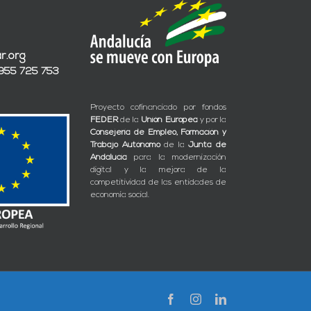
r.org
 955 725 753
Proyecto cofinanciado por fondos
FEDER
de la
Unión Europea
y por la
Consejería de Empleo, Formación y
Trabajo Autónomo
de la
Junta de
Andalucía
para la modernización
digital y la mejora de la
competitividad de las entidades de
economía social.
Facebook
Instagram
LinkedIn