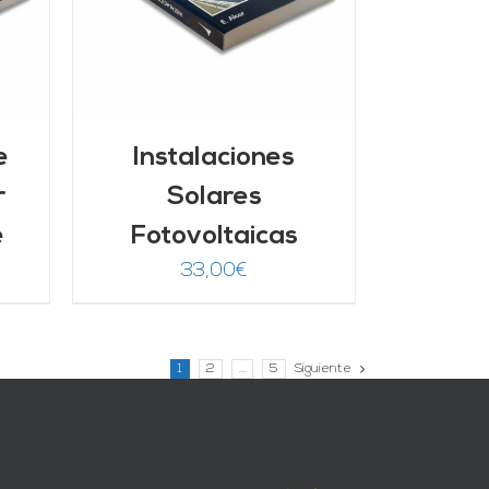
e
Instalaciones
r
Solares
e
Fotovoltaicas
33,00
€
1
2
…
5
Siguiente