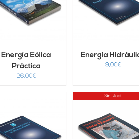
AÑADIR AL CARRITO
/
AÑADIR AL CARRITO
DETALLES
DETALLES
Energía Eólica
Energía Hidráuli
9,00
€
Práctica
26,00
€
Sin stock
AÑADIR AL CARRITO
DETALLES
DETALLES