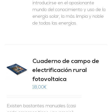
introducirse en el apasionante
mundo del conocimiento y uso de la
energía solar, la más limpia y noble
de todas las energías.
Cuaderno de campo de
electrificación rural
O
fotovoltaica
ES
18,00
€
Existen bastantes manuales (casi