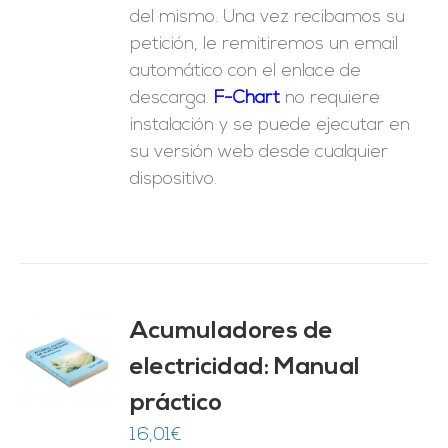
del mismo. Una vez recibamos su
petición, le remitiremos un email
automático con el enlace de
descarga.
F-Chart
no requiere
instalación y se puede ejecutar en
su versión web desde cualquier
dispositivo.
Acumuladores de
electricidad: Manual
O
práctico
ES
16,01
€