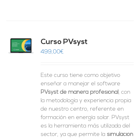
ado
Curso PVsyst
0
de 5
O
499,00
€
ES
Este curso tiene como objetivo
enseñar a manejar el software
PVsyst de manera profesional
, con
la metodología y experiencia propia
de nuestro centro, referente en
formación en energía solar. PVsyst
es la herramienta más utilizada del
sector, ya que permite la
simulación