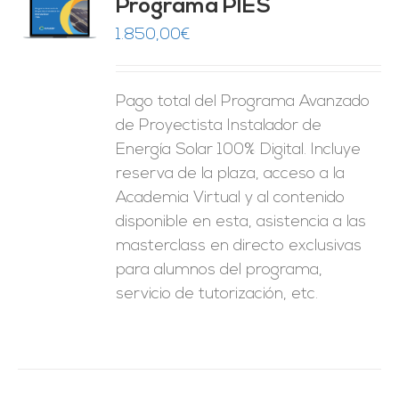
Programa PIES
5
de 5
O
1.850,00
€
ES
Pago total del Programa Avanzado
de Proyectista Instalador de
Energía Solar 100% Digital. Incluye
reserva de la plaza, acceso a la
Academia Virtual y al contenido
disponible en esta, asistencia a las
masterclass en directo exclusivas
para alumnos del programa,
servicio de tutorización, etc.