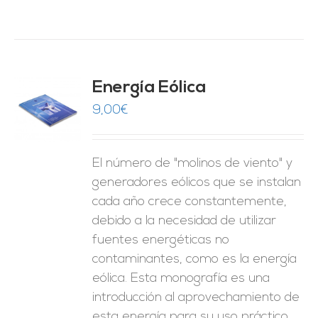
Energía Eólica
9,00
€
O
ES
El número de "molinos de viento" y
generadores eólicos que se instalan
cada año crece constantemente,
debido a la necesidad de utilizar
fuentes energéticas no
contaminantes, como es la energía
eólica. Esta monografía es una
introducción al aprovechamiento de
esta energía para su uso práctico.