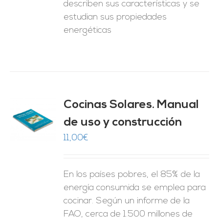
describen sus características y se
estudian sus propiedades
energéticas
Cocinas Solares. Manual
de uso y construcción
O
11,00
€
ES
En los países pobres, el 85% de la
energía consumida se emplea para
cocinar. Según un informe de la
FAO, cerca de 1.500 millones de