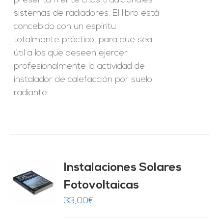
presenta frente a los tradicionales
sistemas de radiadores. El libro está
concebido con un espíritu
totalmente práctico, para que sea
útil a los que deseen ejercer
profesionalmente la actividad de
instalador de calefacción por suelo
radiante.
Instalaciones Solares
Fotovoltaicas
O
33,00
€
ES