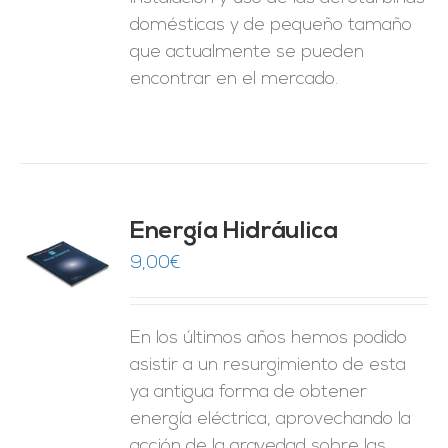
domésticas y de pequeño tamaño
que actualmente se pueden
encontrar en el mercado.
Energía Hidráulica
9,00
€
O
ES
En los últimos años hemos podido
asistir a un resurgimiento de esta
ya antigua forma de obtener
energía eléctrica, aprovechando la
acción de la gravedad sobre las