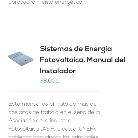
aprovechamiento energético
Sistemas de Energía
ado
0
de 5
Fotovoltaica. Manual del
O
Instalador
ES
33,00
€
Este manual es el fruto de más de
dos años de trabajo en el seno de la
Asociación de la Industria
Fotovoltaica (ASIF, la actual UNEF),
habiendo participado las principales