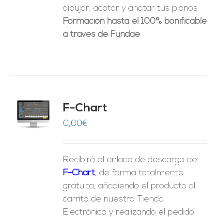
dibujar, acotar y anotar tus planos.
Formación hasta el 100% bonificable
a través de Fundae
do
F-Chart
9
O
0,00
€
ES
Recibirá el enlace de descarga del
F-Chart
, de forma totalmente
gratuita, añadiendo el producto al
carrito de nuestra Tienda
Electrónica y realizando el pedido