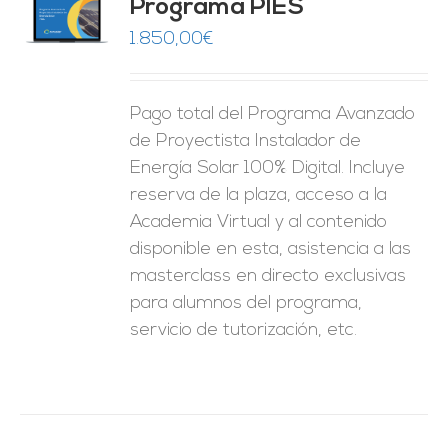
Programa PIES
5
de 5
O
1.850,00
€
ES
Pago total del Programa Avanzado
de Proyectista Instalador de
Energía Solar 100% Digital. Incluye
reserva de la plaza, acceso a la
Academia Virtual y al contenido
disponible en esta, asistencia a las
masterclass en directo exclusivas
para alumnos del programa,
servicio de tutorización, etc.