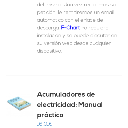
del mismo. Una vez recibamos su
petición, le remitiremos un email
automático con el enlace de
descarga.
F-Chart
no requiere
instalación y se puede ejecutar en
su versión web desde cualquier
dispositivo.
Acumuladores de
electricidad: Manual
O
práctico
ES
16,01
€