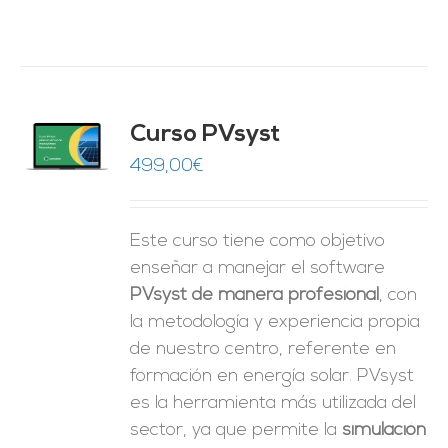
ado
Curso PVsyst
0
de 5
O
499,00
€
ES
Este curso tiene como objetivo
enseñar a manejar el software
PVsyst de manera profesional
, con
la metodología y experiencia propia
de nuestro centro, referente en
formación en energía solar. PVsyst
es la herramienta más utilizada del
sector, ya que permite la
simulación