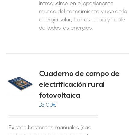
introducirse en el apasionante
mundo del conocimiento y uso de la
energía solar, la más limpia y noble
de todas las energías.
Cuaderno de campo de
electrificación rural
O
fotovoltaica
ES
18,00
€
Existen bastantes manuales (casi