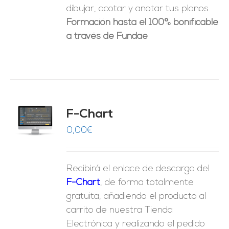
dibujar, acotar y anotar tus planos.
Formación hasta el 100% bonificable
a través de Fundae
do
F-Chart
9
O
0,00
€
ES
Recibirá el enlace de descarga del
F-Chart
, de forma totalmente
gratuita, añadiendo el producto al
carrito de nuestra Tienda
Electrónica y realizando el pedido