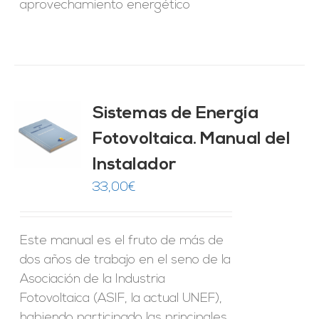
aprovechamiento energético
Sistemas de Energía
ado
0
de 5
Fotovoltaica. Manual del
O
Instalador
ES
33,00
€
Este manual es el fruto de más de
dos años de trabajo en el seno de la
Asociación de la Industria
Fotovoltaica (ASIF, la actual UNEF),
habiendo participado las principales