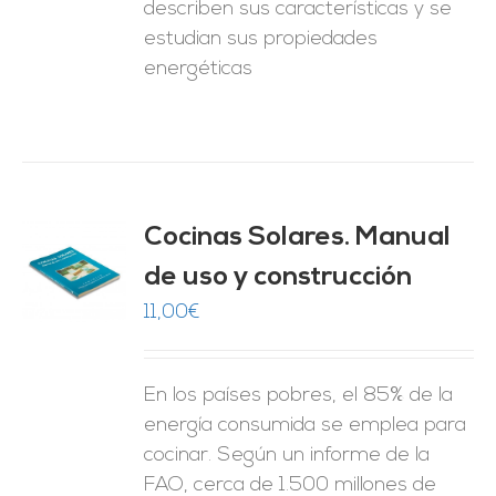
describen sus características y se
estudian sus propiedades
energéticas
Cocinas Solares. Manual
de uso y construcción
O
11,00
€
ES
En los países pobres, el 85% de la
energía consumida se emplea para
cocinar. Según un informe de la
FAO, cerca de 1.500 millones de