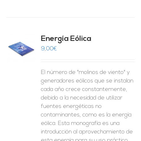
Energía Eólica
9,00
€
O
ES
El número de "molinos de viento" y
generadores eólicos que se instalan
cada año crece constantemente,
debido a la necesidad de utilizar
fuentes energéticas no
contaminantes, como es la energía
eólica. Esta monografía es una
introducción al aprovechamiento de
esta energía para su uso práctico.