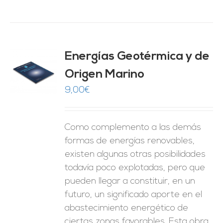
Energías Geotérmica y de
Origen Marino
O
9,00
€
ES
Como complemento a las demás
formas de energías renovables,
existen algunas otras posibilidades
todavía poco explotadas, pero que
pueden llegar a constituir, en un
futuro, un significado aporte en el
abastecimiento energético de
ciertas zonas favorables. Esta obra