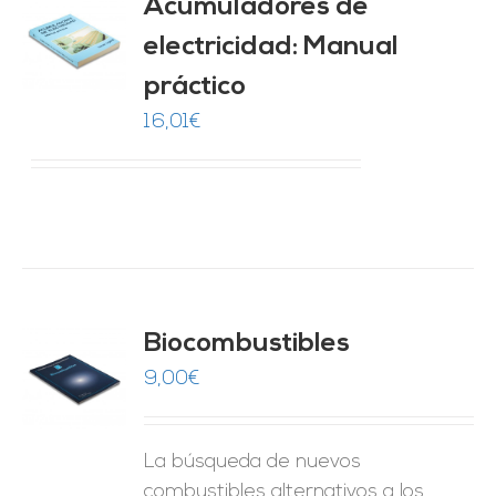
Acumuladores de
electricidad: Manual
O
práctico
ES
16,01
€
Biocombustibles
9,00
€
O
ES
La búsqueda de nuevos
combustibles alternativos a los