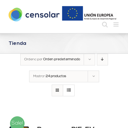
Saltar
al
contenido
Tienda
Ordena por
Orden predeterminado
Mostrar
24 productos
Sale!