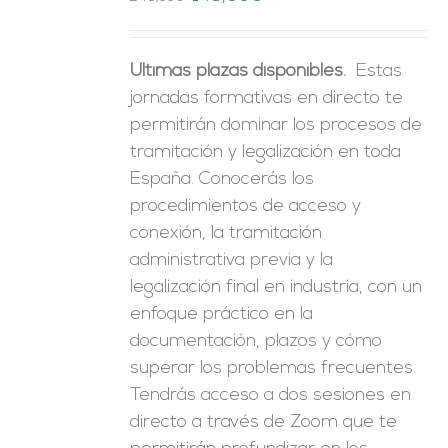
precio
precio
original
actual
Últimas plazas disponibles.
Estas
era:
es:
jornadas formativas en directo te
246,00€.
149,00€.
permitirán dominar los procesos de
tramitación y legalización en toda
España. Conocerás los
procedimientos de acceso y
conexión, la tramitación
administrativa previa y la
legalización final en industria, con un
enfoque práctico en la
documentación, plazos y cómo
superar los problemas frecuentes.
Tendrás acceso a dos sesiones en
directo a través de Zoom que te