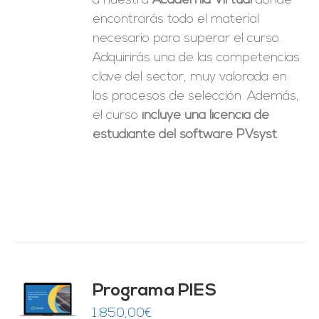
a nuestra
Academia Virtual
donde
encontrarás todo el material
necesario para superar el curso.
Adquirirás una de las competencias
clave del sector, muy valorada en
los procesos de selección. Además,
el curso
incluye una licencia de
estudiante del software PVsyst
.
ado
Programa PIES
5
de 5
O
1.850,00
€