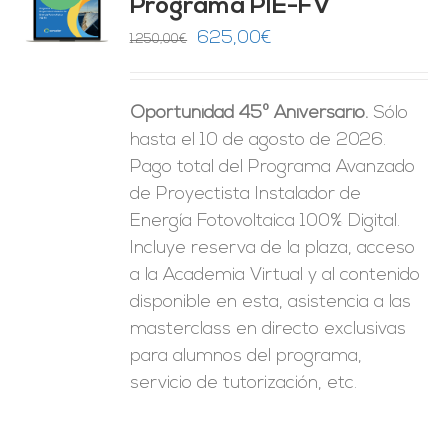
Programa PIE-FV
O
El
El
625,00
€
1.250,00
€
precio
precio
ES
original
actual
Oportunidad 45º Aniversario.
Sólo
era:
es:
hasta el 10 de agosto de 2026.
1.250,00€.
625,00€.
Pago total del Programa Avanzado
de Proyectista Instalador de
Energía Fotovoltaica 100% Digital.
Incluye reserva de la plaza, acceso
a la Academia Virtual y al contenido
disponible en esta, asistencia a las
masterclass en directo exclusivas
para alumnos del programa,
servicio de tutorización, etc.