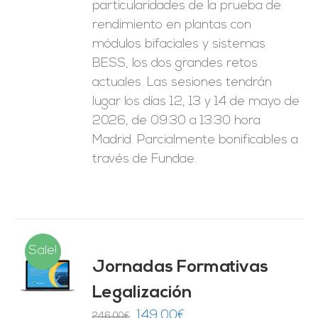
particularidades de la prueba de
rendimiento en plantas con
módulos bifaciales y sistemas
BESS, los dos grandes retos
actuales. Las sesiones tendrán
lugar los días 12, 13 y 14 de mayo de
2026, de 09:30 a 13:30 hora
Madrid. Parcialmente bonificables a
través de Fundae.
Sale!
Jornadas Formativas
O
Legalización
ES
El
El
149,00
€
246,00
€