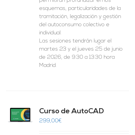
permitirán profundizar en los
esquemas, particularidades de la
tramitación, legalización y gestión
del autoconsumo colectivo e
individual.
Las sesiones tendrán lugar el
martes 23 y el jueves 25 de junio
de 2026, de 9:30 a 13:30 hora
Madrid.
Curso de AutoCAD
O
299,00
€
ES