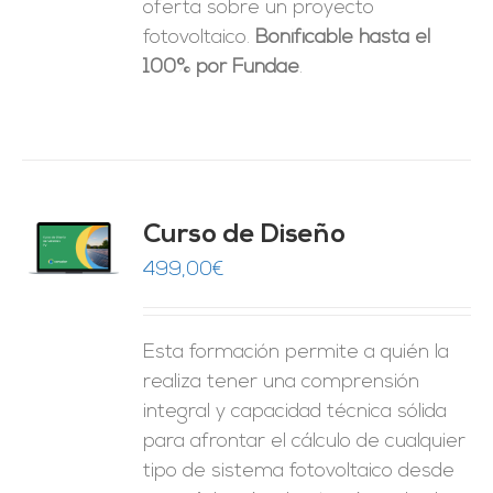
oferta sobre un proyecto
fotovoltaico.
Bonificable hasta el
100% por Fundae
.
do
Curso de Diseño
de 5
O
499,00
€
ES
Esta formación permite a quién la
realiza tener una comprensión
integral y capacidad técnica sólida
para afrontar el cálculo de cualquier
tipo de sistema fotovoltaico desde