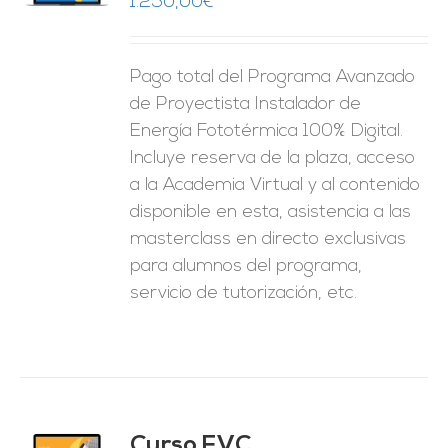
1.250,00
€
ES
Pago total del Programa Avanzado
de Proyectista Instalador de
Energía Fototérmica 100% Digital.
Incluye reserva de la plaza, acceso
a la Academia Virtual y al contenido
disponible en esta, asistencia a las
masterclass en directo exclusivas
para alumnos del programa,
servicio de tutorización, etc.
Curso FVC