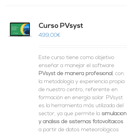
ado
Curso PVsyst
0
de 5
O
499,00
€
ES
Este curso tiene como objetivo
enseñar a manejar el software
PVsyst de manera profesional
, con
la metodología y experiencia propia
de nuestro centro, referente en
formación en energía solar. PVsyst
es la herramienta más utilizada del
sector, ya que permite la
simulación
y análisis de sistemas fotovoltaicos
a partir de datos meteorológicos