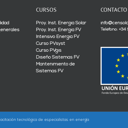
CURSOS
CONTACTO
lidad
Proy. Inst. Energía Solar
info@censola
Teléfono: +34
generales
Proy. Inst. Energía FV
Intensivo Energía FV
Curso PVsyst
Curso PVgis
Diseño Sistemas FV
Mantenimiento de
Sistemas FV
acitación tecnológica de especialistas en energía