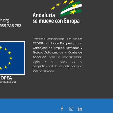
r.org
 955 725 753
Proyecto cofinanciado por fondos
FEDER
de la
Unión Europea
y por la
Consejería de Empleo, Formación y
Trabajo Autónomo
de la
Junta de
Andalucía
para la modernización
digital y la mejora de la
competitividad de las entidades de
economía social.
Facebook
Instagram
LinkedIn