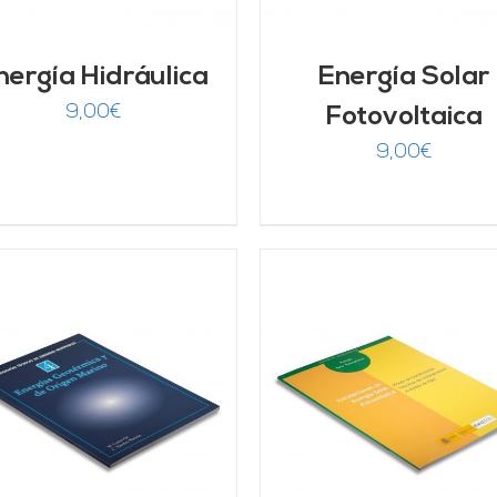
nergía Hidráulica
Energía Solar
9,00
€
Fotovoltaica
9,00
€
AÑADIR AL CARRITO
/
AÑADIR AL CARRITO
DETALLES
DETALLES