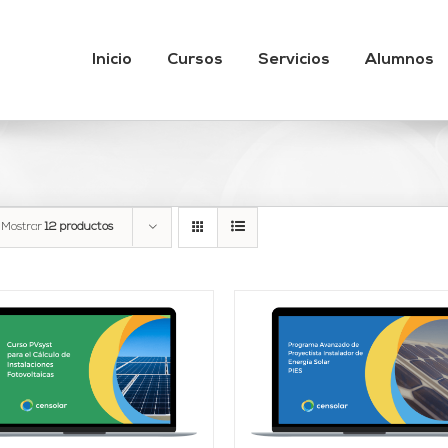
Inicio
Cursos
Servicios
Alumnos
Mostrar
12 productos
AÑADIR AL CARRITO
Valorado
AÑADIR AL CARRITO
/
DETALLES
con
4.95
de 5
DETALLES