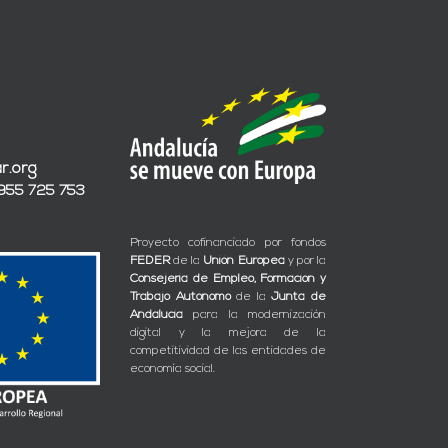
r.org
 955 725 753
Proyecto cofinanciado por fondos
FEDER
de la
Unión Europea
y por la
Consejería de Empleo, Formación y
Trabajo Autónomo
de la
Junta de
Andalucía
para la modernización
digital y la mejora de la
competitividad de las entidades de
economía social.