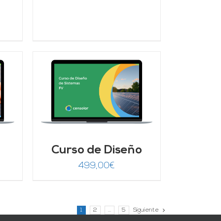
ecio
tual
:
9,00€.
/
Curso de Diseño
499,00
€
1
2
…
5
Siguiente