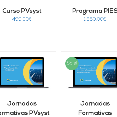
Curso PVsyst
Programa PIE
499,00
€
1.850,00
€
Sale!
AÑADIR AL CARRITO
/
AÑADIR AL CARRITO
DETALLES
DETALLES
Jornadas
Jornadas
ormativas PVsyst
Formativas