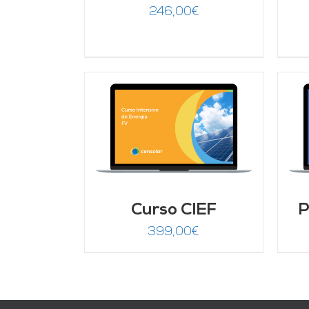
246,00
€
ARRITO
/
AÑADIR AL CARRITO
/
LLES
DETALLES
Curso CIEF
P
399,00
€