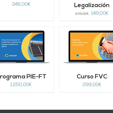
246,00
€
Legalización
El
El
149,00
€
246,00
€
precio
pr
original
ac
era:
es
246,00€.
14
AÑADIR AL CARRITO
/
Valorado
AÑADIR AL CARRITO
DETALLES
con
4.67
de 5
DETALLES
rograma PIE-FT
Curso FVC
1.250,00
€
299,00
€