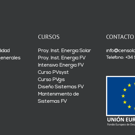
CURSOS
CONTACTO
lidad
Proy. Inst. Energía Solar
info@censola
Teléfono: +34
generales
Proy. Inst. Energía FV
Intensivo Energía FV
Curso PVsyst
Curso PVgis
Diseño Sistemas FV
Mantenimiento de
Sistemas FV