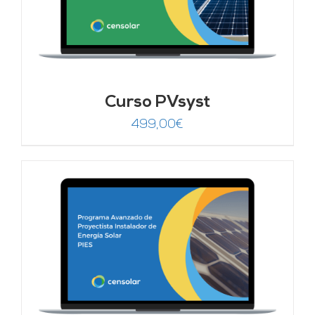
Curso PVsyst
499,00
€