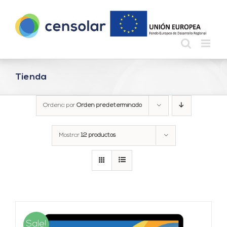
Saltar
al
contenido
Tienda
Ordena por
Orden predeterminado
Mostrar
12 productos
Sale!