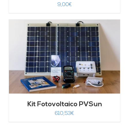
9,00
€
Kit Fotovoltaico PVSun
610,53
€