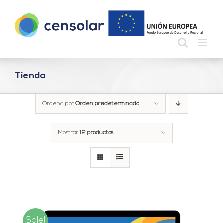
Saltar
al
contenido
Tienda
Ordena por
Orden predeterminado
Mostrar
12 productos
Sale!