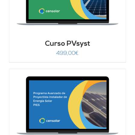
Curso PVsyst
499,00
€