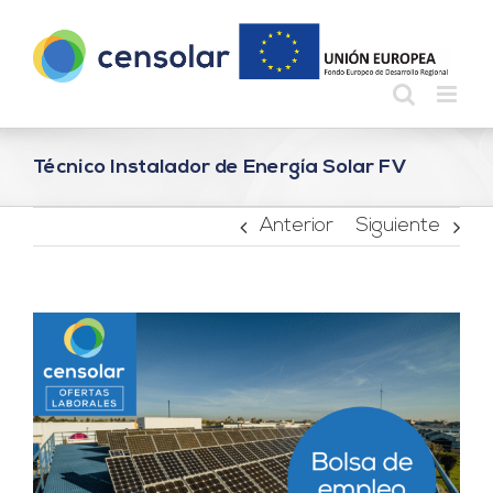
Saltar
al
contenido
Técnico Instalador de Energía Solar FV
Anterior
Siguiente
Ver
imagen
más
grande