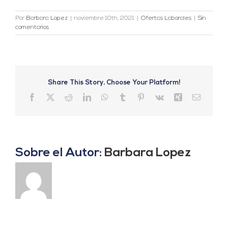
Por
Barbara Lopez
|
noviembre 10th, 2021
|
Ofertas Laborales
|
Sin
comentarios
Share This Story, Choose Your Platform!
Facebook
X
Reddit
LinkedIn
WhatsApp
Tumblr
Pinterest
Vk
Xing
Correo
electrón
Sobre el Autor:
Barbara Lopez