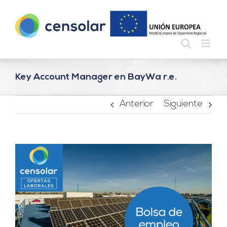
Saltar
al
contenido
Key Account Manager en BayWa r.e.
Anterior
Siguiente
Ver
imagen
más
grande