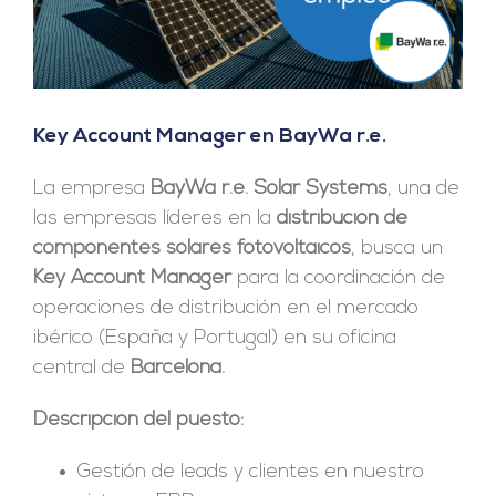
Key Account Manager en BayWa r.e.
La empresa
BayWa r.e. Solar Systems
, una de
las empresas líderes en la
distribución de
componentes solares fotovoltaicos
, busca un
Key Account Manager
para la coordinación de
operaciones de distribución en el mercado
ibérico (España y Portugal) en su oficina
central de
Barcelona.
Descripción del puesto:
Gestión de leads y clientes en nuestro