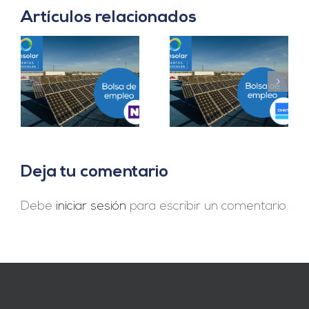
Artículos relacionados
Prácticas
a
Project Manager en
Departamento
en
Madrid
Ingeniería B2B en
Sevilla
Deja tu comentario
Debe
iniciar sesión
para escribir un comentario.