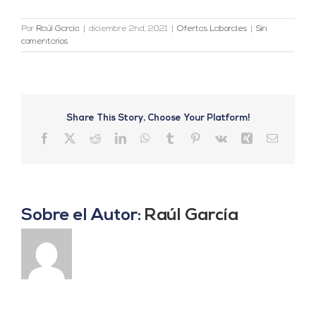
Por
Raúl García
|
diciembre 2nd, 2021
|
Ofertas Laborales
|
Sin
comentarios
Share This Story, Choose Your Platform!
Facebook
X
Reddit
LinkedIn
WhatsApp
Tumblr
Pinterest
Vk
Xing
Correo
electrón
Sobre el Autor:
Raúl García