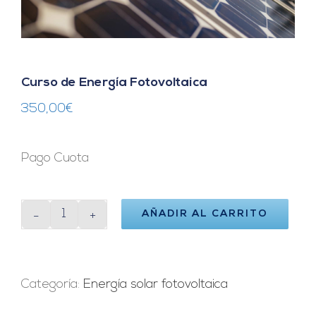
Curso de Energía Fotovoltaica
350,00
€
Pago Cuota
AÑADIR AL CARRITO
Curso
de
Energía
Fotovoltaica
Categoría:
Energía solar fotovoltaica
cantidad