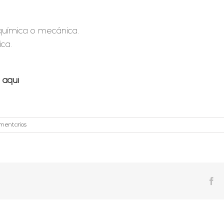
 química o mecánica.
ica.
o
aquí
omentarios
Fa