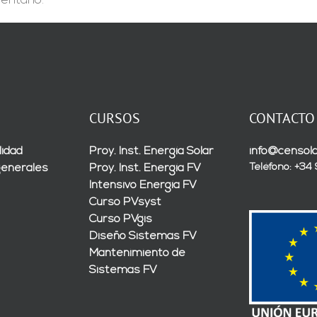
entario.
CURSOS
CONTACTO
lidad
Proy. Inst. Energía Solar
info@censola
Teléfono: +34
generales
Proy. Inst. Energía FV
Intensivo Energía FV
Curso PVsyst
Curso PVgis
Diseño Sistemas FV
Mantenimiento de
Sistemas FV