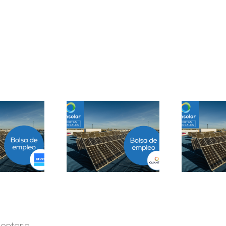
Prácticas
epartamento
Solar Testing
B
geniería B2B en
Technician en Madrid
Sevilla