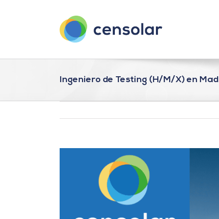
Saltar
al
contenido
Ingeniero de Testing (H/M/X) en Mad
Ver
imagen
más
grande