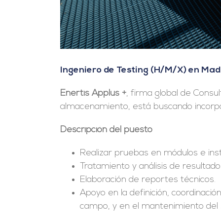
Ingeniero de Testing (H/M/X) en Mad
Enertis Applus +
, firma global de Consul
almacenamiento, está buscando incorpo
Descripción del puesto
Realizar pruebas en módulos e inst
Tratamiento y análisis de resultado
Elaboración de reportes técnicos.
Apoyo en la definición, coordinaci
campo, y en el mantenimiento del 