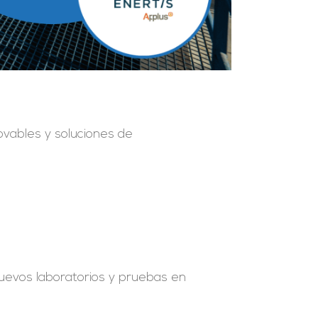
novables y soluciones de
nuevos laboratorios y pruebas en