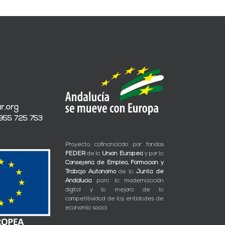
r.org
 955 725 753
Proyecto cofinanciado por fondos
FEDER
de la
Unión Europea
y por la
Consejería de Empleo, Formación y
Trabajo Autónomo
de la
Junta de
Andalucía
para la modernización
digital y la mejora de la
competitividad de las entidades de
economía social.