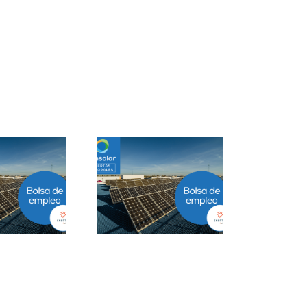
Project Manager
Closer B2B Energía
ESS en Ciudad de
Grandes Cuentas en
México
Málaga