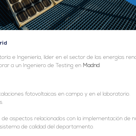
rid
toría e Ingeniería, líder en el sector de las energías re
rar a un Ingeniero de Testing en
Madrid
.
alaciones fotovoltaicas en campo y en el laboratorio.
s.
ón de aspectos relacionados con la implementación de 
sistema de calidad del departamento.