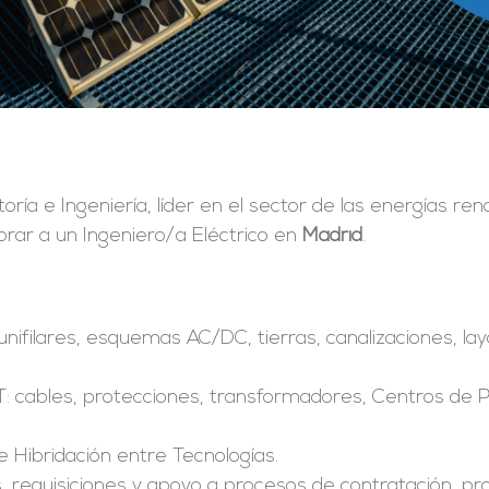
toría e Ingeniería, líder en el sector de las energías re
rar a un Ingeniero/a Eléctrico en
Madrid
.
ifilares, esquemas AC/DC, tierras, canalizaciones, lay
 cables, protecciones, transformadores, Centros de Po
Hibridación entre Tecnologías.
, requisiciones y apoyo a procesos de contratación, p