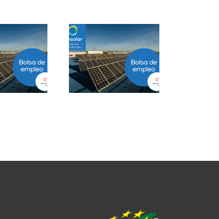
Project Manager
Closer B2B Energía
ESS en Ciudad de
Grandes Cuentas en
México
Málaga