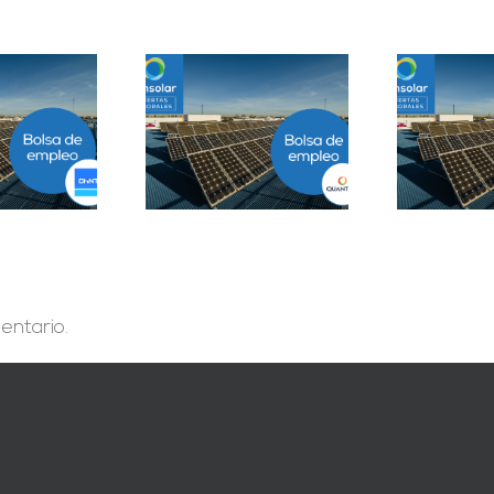
Prácticas
epartamento
Solar Testing
B
geniería B2B en
Technician en Madrid
Sevilla
entario.