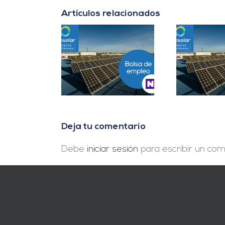
Artículos relacionados
er B2B Energía
Project Manager en
D
es Cuentas en
Madrid
In
Málaga
Deja tu comentario
Debe
iniciar sesión
para escribir un com