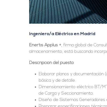
Ingeniero/a Eléctrico en Madrid
Enertis Applus +
, firma global de Consul
almacenamiento, está buscando incorpo
Descripción del puesto
Elaborar planos y documentación (un
básica y de detalle.
Dimensionamiento eléctrico BT/MT:
de Carga y Seccionamiento.
Diseño de Sistemas Generadores e 
Preparar especificaciones técnicas