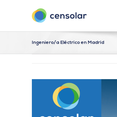
Saltar
al
contenido
Ingeniero/a Eléctrico en Madrid
Ver
imagen
más
grande