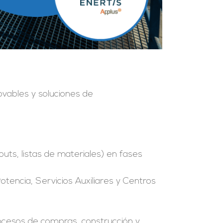
novables y soluciones de
outs, listas de materiales) en fases
tencia, Servicios Auxiliares y Centros
rocesos de compras, construcción y