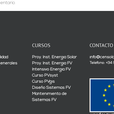
entario.
CURSOS
CONTACTO
lidad
Proy. Inst. Energía Solar
info@censola
Teléfono: +34
generales
Proy. Inst. Energía FV
Intensivo Energía FV
Curso PVsyst
Curso PVgis
Diseño Sistemas FV
Mantenimiento de
Sistemas FV