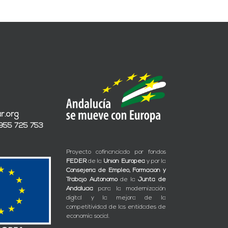
r.org
 955 725 753
Proyecto cofinanciado por fondos
FEDER
de la
Unión Europea
y por la
Consejería de Empleo, Formación y
Trabajo Autónomo
de la
Junta de
Andalucía
para la modernización
digital y la mejora de la
competitividad de las entidades de
economía social.