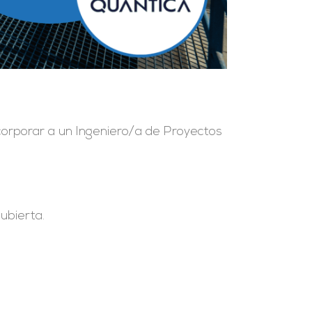
corporar a un Ingeniero/a de Proyectos
ubierta.