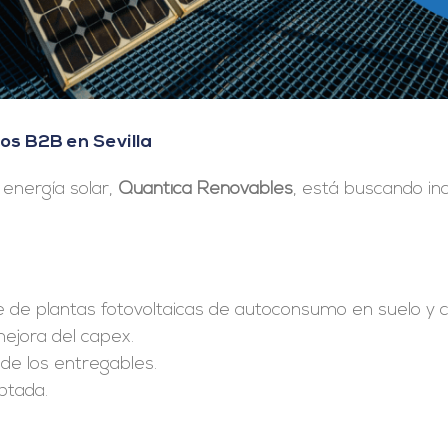
os B2B en Sevilla
energía solar,
Quantica Renovables
, está buscando in
le de plantas fotovoltaicas de autoconsumo en suelo y c
ejora del capex.
de los entregables.
ptada.