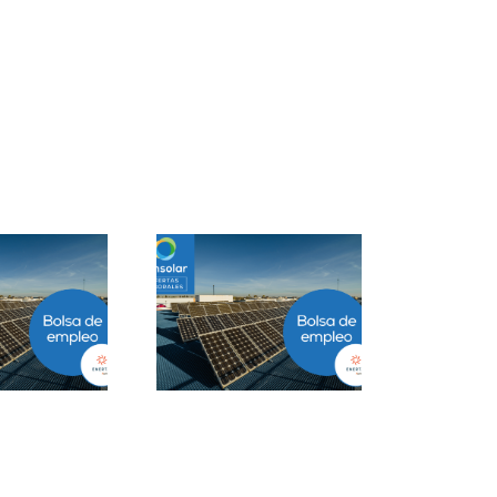
Project Manager
Closer B2B Energía
ESS en Ciudad de
Grandes Cuentas en
México
Málaga