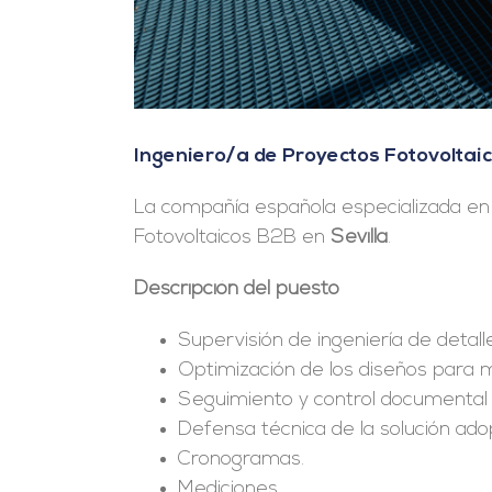
Ingeniero/a de Proyectos Fotovoltaic
La compañía española especializada en 
Fotovoltaicos B2B en
Sevilla
.
Descripción del puesto
Supervisión de ingeniería de detal
Optimización de los diseños para m
Seguimiento y control documental 
Defensa técnica de la solución ado
Cronogramas.
Mediciones.