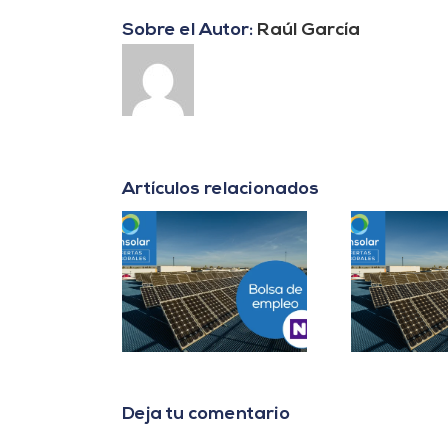
Sobre el Autor:
Raúl García
Artículos relacionados
er B2B Energía
Project Manager en
D
es Cuentas en
Madrid
In
Málaga
Deja tu comentario