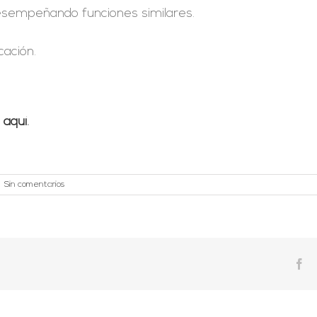
esempeñando funciones similares.
cación.
o
aquí
.
|
Sin comentarios
Fa