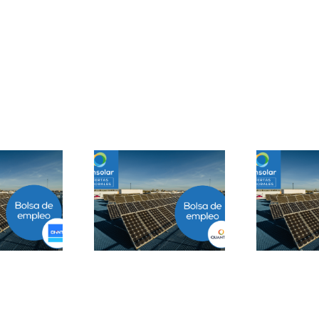
Prácticas
epartamento
Solar Testing
B
geniería B2B en
Technician en Madrid
Sevilla