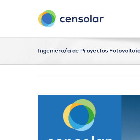
Saltar
al
contenido
Ingeniero/a de Proyectos Fotovoltaic
Ver
imagen
más
grande