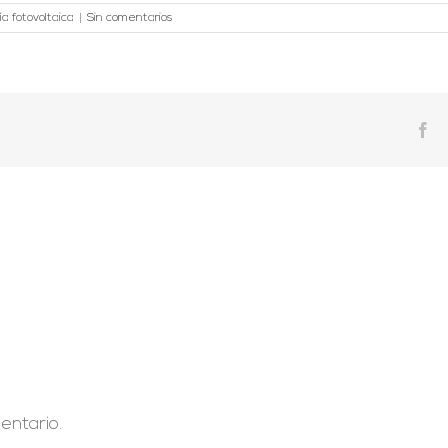
a fotovoltaica
|
Sin comentarios
Fa
entario.