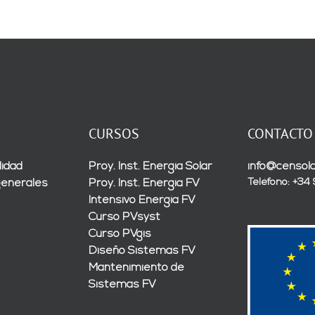
CURSOS
CONTACTO
lidad
Proy. Inst. Energía Solar
info@censola
Teléfono: +34
generales
Proy. Inst. Energía FV
Intensivo Energía FV
Curso PVsyst
Curso PVgis
Diseño Sistemas FV
Mantenimiento de
Sistemas FV