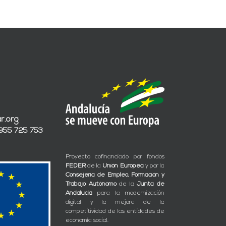
r.org
 955 725 753
Proyecto cofinanciado por fondos
FEDER
de la
Unión Europea
y por la
Consejería de Empleo, Formación y
Trabajo Autónomo
de la
Junta de
Andalucía
para la modernización
digital y la mejora de la
competitividad de las entidades de
economía social.