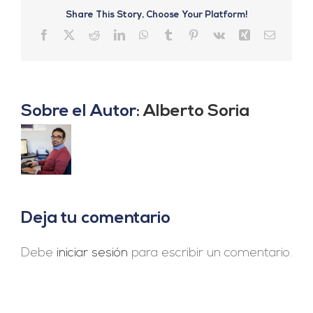
Share This Story, Choose Your Platform!
Facebook
X
Reddit
LinkedIn
WhatsApp
Tumblr
Pinterest
Vk
Xing
Correo
electrón
Sobre el Autor:
Alberto Soria
Deja tu comentario
Debe
iniciar sesión
para escribir un comentario.