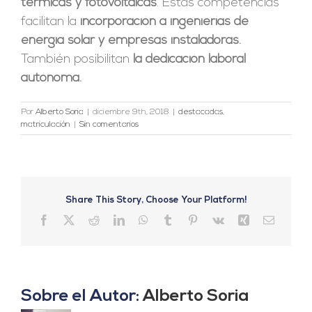
térmicas y fotovoltaicas
. Estas competencias
facilitan la
incorporación a ingenierías de
energía solar y empresas instaladoras.
También posibilitan
la dedicación laboral
autónoma.
Por
Alberto Soria
|
diciembre 9th, 2018
|
destacadas
,
matriculación
|
Sin comentarios
Share This Story, Choose Your Platform!
Facebook
X
Reddit
LinkedIn
WhatsApp
Tumblr
Pinterest
Vk
Xing
Correo
electrón
Sobre el Autor:
Alberto Soria