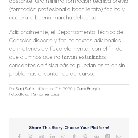
obstante, una mínima formación técnica previa
(formación profesional o bachillerato) facilita y
acelera la buena marcha del curso.
Adicionalmente, el Departamento Técnico de
Censolar dispone y facilita textos adicionales
de materias de física elemental, con el fin de
que alumnos que no hayan estudiados
conceptos de física básica puedan asimilar sin
problemas el contenido del curso.
Por
Sergi Suñé
|
diciembre 7th, 2020
|
Curso Energía
Fotovoltaica
|
Sin comentarios
Share This Story, Choose Your Platform!
Facebook
X
Reddit
LinkedIn
WhatsApp
Tumblr
Pinterest
Vk
Xing
Correo