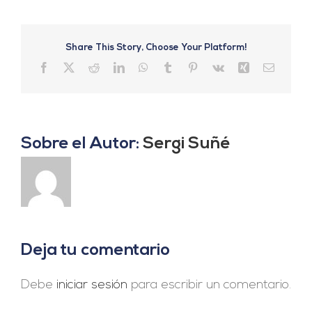
Share This Story, Choose Your Platform!
Facebook
X
Reddit
LinkedIn
WhatsApp
Tumblr
Pinterest
Vk
Xing
Correo
electrón
Sobre el Autor:
Sergi Suñé
Deja tu comentario
Debe
iniciar sesión
para escribir un comentario.