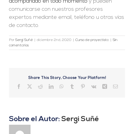
acompañado en todo momento
y pueden
comunicarse con nuestros profesores
expertos mediante email, teléfono u otras vías
de contacto.
Por
Sergi Suñé
|
diciembre 2nd, 2020
|
Curso de proyectista
|
Sin
comentarios
Share This Story, Choose Your Platform!
Facebook
X
Reddit
LinkedIn
WhatsApp
Tumblr
Pinterest
Vk
Xing
Correo
electrón
Sobre el Autor:
Sergi Suñé