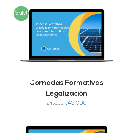
Sale!
Jornadas Formativas
Legalización
El
El
149,00
€
246,00
€
precio
precio
original
actual
era:
es: