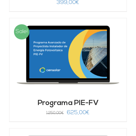
399,00
€
Sale!
Programa PIE-FV
El
El
625,00
€
1.250,00
€
precio
precio
original
actual