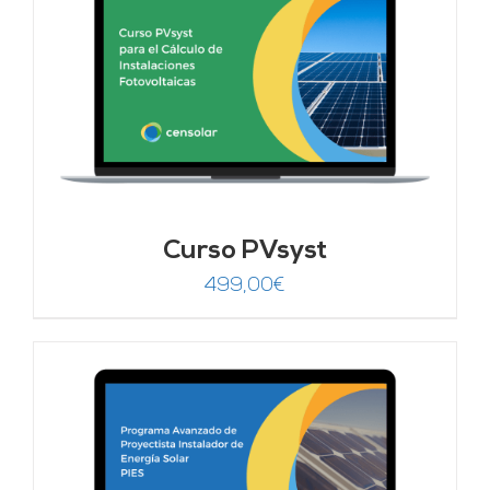
Curso PVsyst
499,00
€