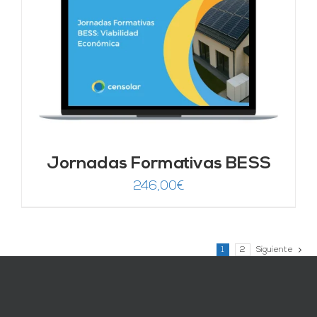
246,00€.
149,00€.
Jornadas Formativas BESS
246,00
€
1
2
Siguiente