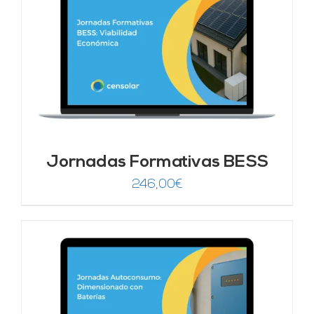
246,00€.
149,00€.
Jornadas Formativas BESS
246,00
€