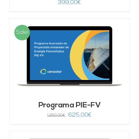
399,00
€
Sale!
Programa PIE-FV
El
El
625,00
€
1.250,00
€
precio
precio
original
actual