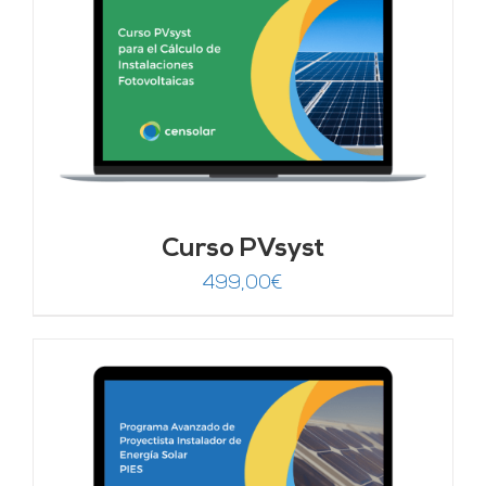
Curso PVsyst
499,00
€