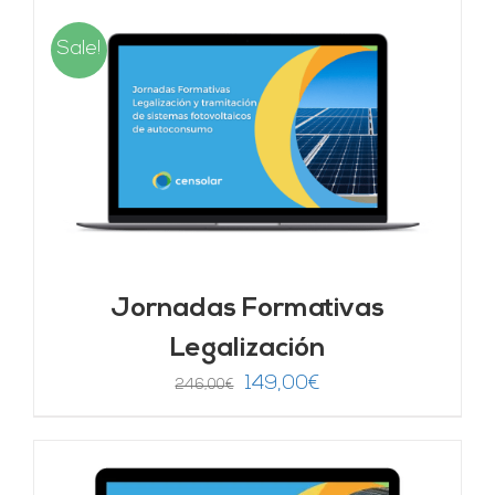
Sale!
Jornadas Formativas
Legalización
El
El
149,00
€
246,00
€
precio
precio
original
actual
era:
es: