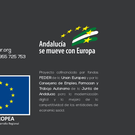
r.org
 955 725 753
Proyecto cofinanciado por fondos
FEDER
de la
Unión Europea
y por la
Consejería de Empleo, Formación y
Trabajo Autónomo
de la
Junta de
Andalucía
para la modernización
digital y la mejora de la
competitividad de las entidades de
economía social.