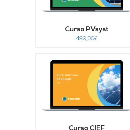
Curso PVsyst
499,00
€
DETALLES
AÑADIR AL CARRITO
/
DETALLES
Curso CIEF