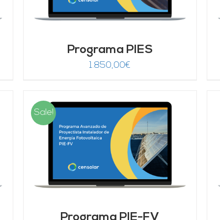
Programa PIES
1.850,00
€
Sale!
AÑADIR AL CARRITO
/
DETALLES
Programa PIE-FV