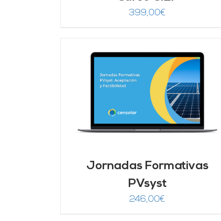
399,00
€
DETALLES
AÑADIR AL CARRITO
/
DETALLES
Jornadas Formativas
PVsyst
246,00
€