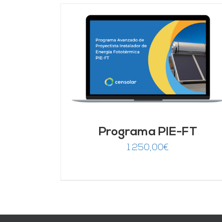
DETALLES
AÑADIR AL CARRITO
/
DETALLES
Programa PIE-FT
1.250,00
€