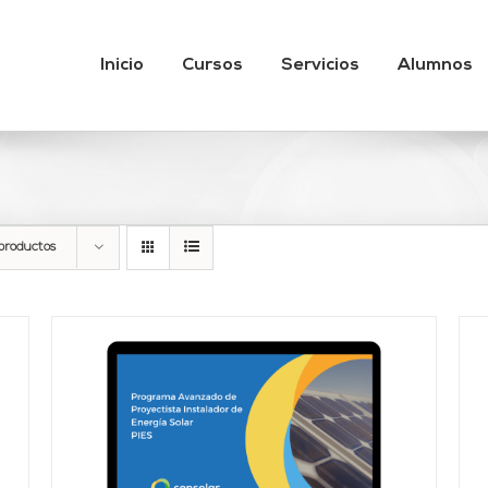
Inicio
Cursos
Servicios
Alumnos
productos
Valorado
AÑADIR AL CARRITO
/
DETALLES
con
4.67
de 5