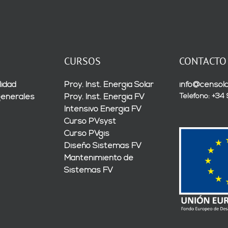
CURSOS
CONTACTO
lidad
Proy. Inst. Energía Solar
info@censola
Teléfono: +34
generales
Proy. Inst. Energía FV
Intensivo Energía FV
Curso PVsyst
Curso PVgis
Diseño Sistemas FV
Mantenimiento de
Sistemas FV