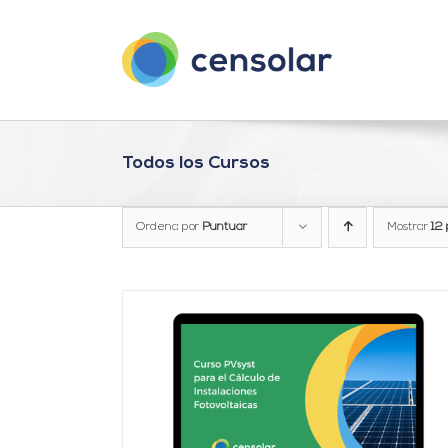
Saltar
al
contenido
Todos los Cursos
Ordena por
Puntuar
Mostrar
12 
Valorado
DETALLES
AÑADIR AL CARRITO
/
DETALLES
con
4.95
de 5