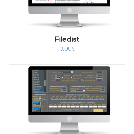
Filedist
0,00
€