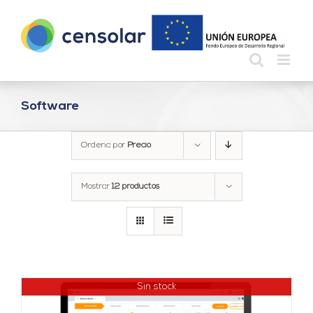
Saltar
al
contenido
Software
Ordena por
Precio
Mostrar
12 productos
Sin stock