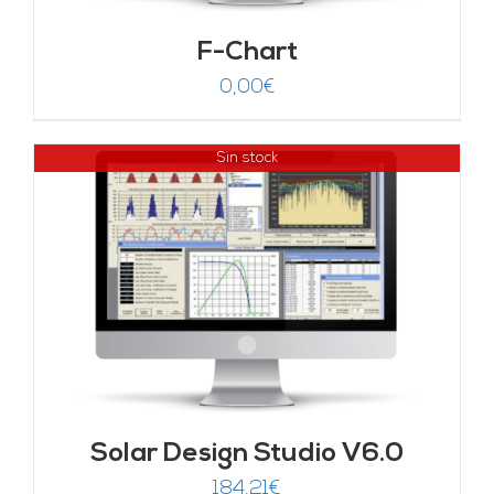
F-Chart
0,00
€
Sin stock
Solar Design Studio V6.0
184,21
€