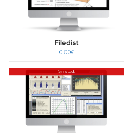
Filedist
0,00
€
Sin stock