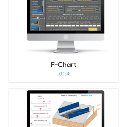
F-Chart
0,00
€