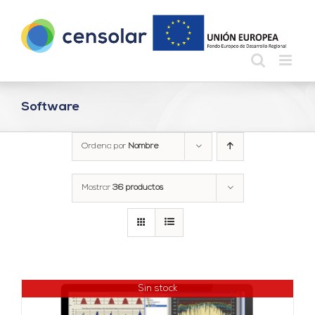
Saltar
al
contenido
Software
Ordena por
Nombre
Mostrar
36 productos
Sin stock