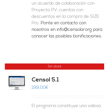
un acuerdo de colaboración con
Proyecta PV, cuentas con
descuentos en la compra de SIZE
Pro.
Ponte en contacto con
nosotros en info@censolar.org para
conocer las posibles bonificaciones.
Sin stock
Censol 5.1
ES
199,00
€
El programa constituye una valiosa