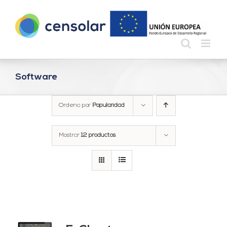
Saltar
al
contenido
Software
Ordena por
Popularidad
Mostrar
12 productos
do