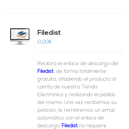
Filedist
O
0,00
€
ES
Recibirá el enlace de descarga del
Filedist
, de forma totalmente
gratuita, añadiendo el producto al
carrito de nuestra Tienda
Electrónica y realizando el pedido
del mismo. Una vez recibamos su
petición, le remitiremos un email
automático con el enlace de
descarga.
Fil
edist
no requiere