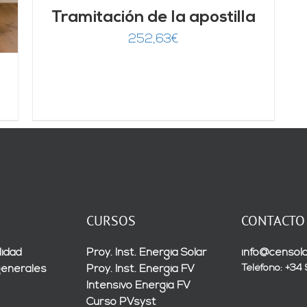
Tramitación de la apostilla
252,63
€
CURSOS
CONTACTO
lidad
Proy. Inst. Energía Solar
info@censola
Teléfono: +34
generales
Proy. Inst. Energía FV
Intensivo Energía FV
Curso PVsyst