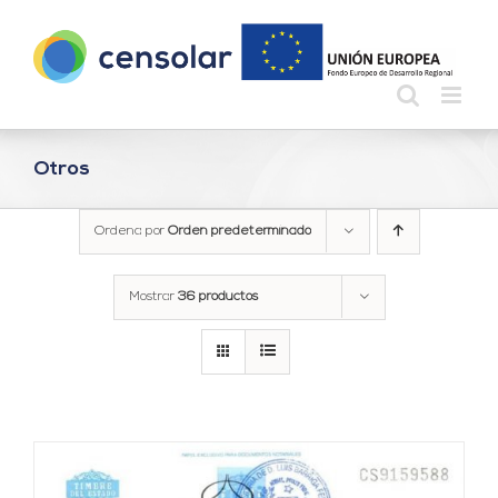
Saltar
al
contenido
Otros
Ordena por
Orden predeterminado
Mostrar
36 productos