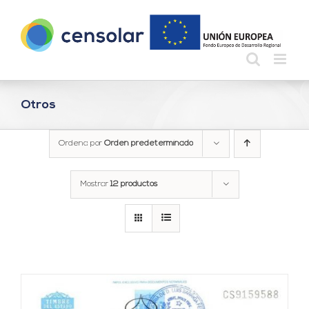
Saltar
al
contenido
Otros
Ordena por
Orden predeterminado
Mostrar
12 productos