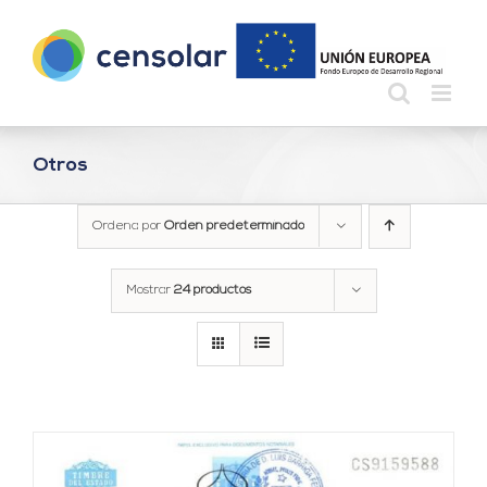
Saltar
al
contenido
Otros
Ordena por
Orden predeterminado
Mostrar
24 productos