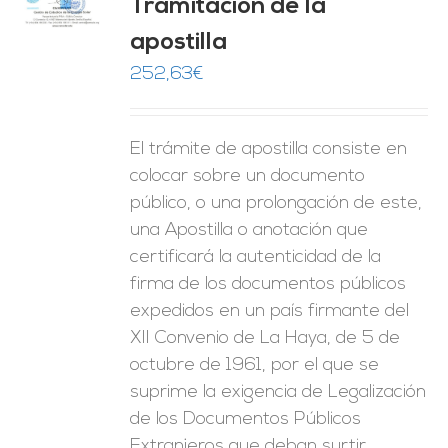
Tramitación de la
O
apostilla
ES
252,63
€
El trámite de apostilla consiste en
colocar sobre un documento
público, o una prolongación de este,
una Apostilla o anotación que
certificará la autenticidad de la
firma de los documentos públicos
expedidos en un país firmante del
XII Convenio de La Haya, de 5 de
octubre de 1961, por el que se
suprime la exigencia de Legalización
de los Documentos Públicos
Extranjeros que deban surtir