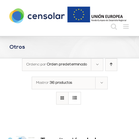
Saltar
al
contenido
Otros
Ordena por
Orden predeterminado
Mostrar
36 productos