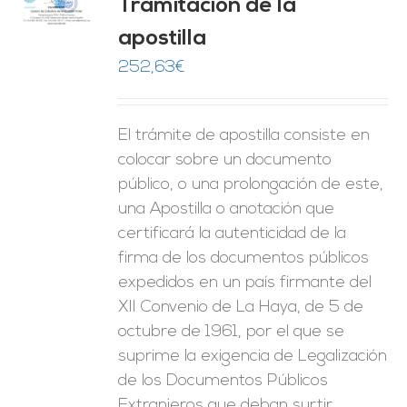
Tramitación de la
O
apostilla
ES
252,63
€
El trámite de apostilla consiste en
colocar sobre un documento
público, o una prolongación de este,
una Apostilla o anotación que
certificará la autenticidad de la
firma de los documentos públicos
expedidos en un país firmante del
XII Convenio de La Haya, de 5 de
octubre de 1961, por el que se
suprime la exigencia de Legalización
de los Documentos Públicos
Extranjeros que deban surtir