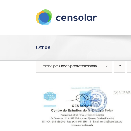
Saltar
al
contenido
Otros
Ordena por
Orden predeterminado
DETALLES
AÑADIR AL CARRITO
/
DETALLES