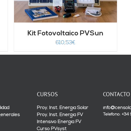
Kit Fotovoltaico PVSun
610,53
€
CURSOS
CONTACTO
lidad
Proy. Inst. Energía Solar
info@censola
Teléfono: +34
generales
Proy. Inst. Energía FV
Intensivo Energía FV
Curso PVsyst