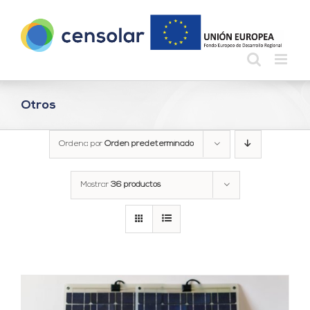
Saltar
al
contenido
Otros
Ordena por
Orden predeterminado
Mostrar
36 productos