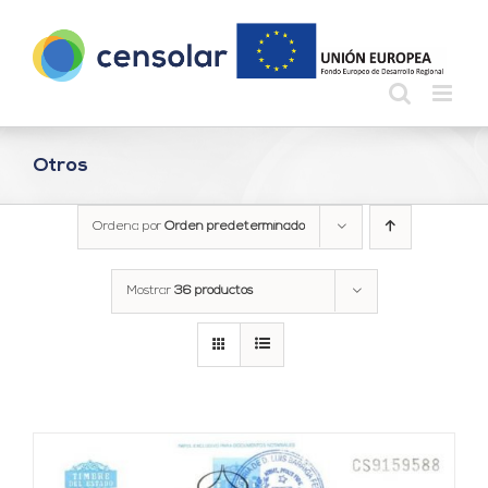
Saltar
al
contenido
Otros
Ordena por
Orden predeterminado
Mostrar
36 productos