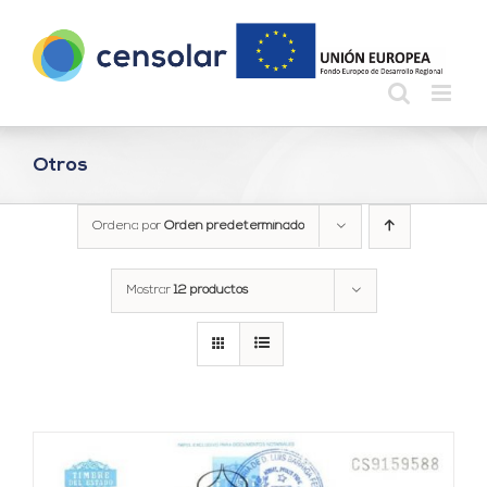
Saltar
al
contenido
Otros
Ordena por
Orden predeterminado
Mostrar
12 productos