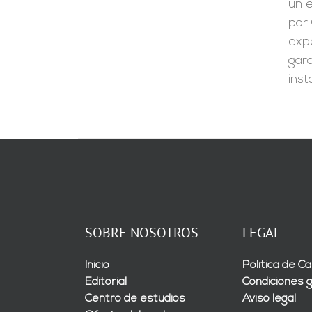
un e
por 
expe
gara
inst
SOBRE NOSOTROS
LEGAL
Inicio
Política de Ca
Editorial
Condiciones 
Centro de estudios
Aviso legal