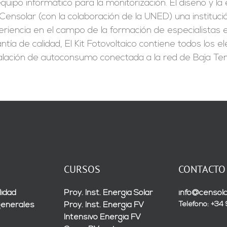
quipo informático para la monitorización. El diseño y l
Censolar (con la colaboración de la UNED) una instituc
riencia en el campo de la formación de especialistas en
ntía de calidad, El Kit Fotovoltaico contiene todos los
alación de autoconsumo conectada a la red de Baja Ten
CURSOS
CONTACTO
lidad
Proy. Inst. Energía Solar
info@censola
Teléfono: +34
generales
Proy. Inst. Energía FV
Intensivo Energía FV