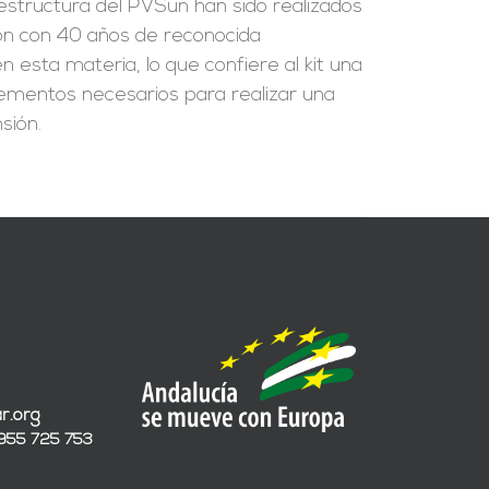
a estructura del PVSun han sido realizados
ión con 40 años de reconocida
 esta materia, lo que confiere al kit una
 elementos necesarios para realizar una
sión.
r.org
 955 725 753