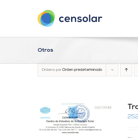
Saltar
al
contenido
Otros
Ordena por
Orden predeterminado
Tra
252
RRITO
/
LES