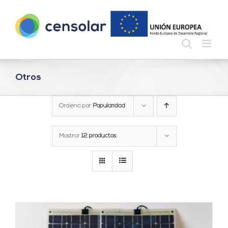
Saltar
al
contenido
Otros
Ordena por
Popularidad
Mostrar
12 productos