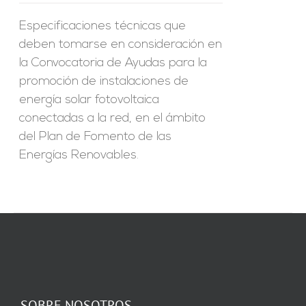
Especificaciones técnicas que
deben tomarse en consideración en
la Convocatoria de Ayudas para la
promoción de instalaciones de
energía solar fotovoltaica
conectadas a la red, en el ámbito
del Plan de Fomento de las
Energías Renovables.
SOBRE NOSOTROS