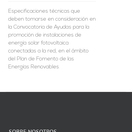
Especificaciones técnicas que
deben tomarse en consideración en
la Convocatoria de Ayudas para la
promoción de instalaciones de
energía solar fotovoltaica
conectadas a la red, en el ámbito
del Plan de Fomento de las
Energías Renovables.
SOBRE NOSOTROS