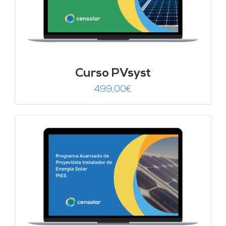
Curso PVsyst
499,00
€