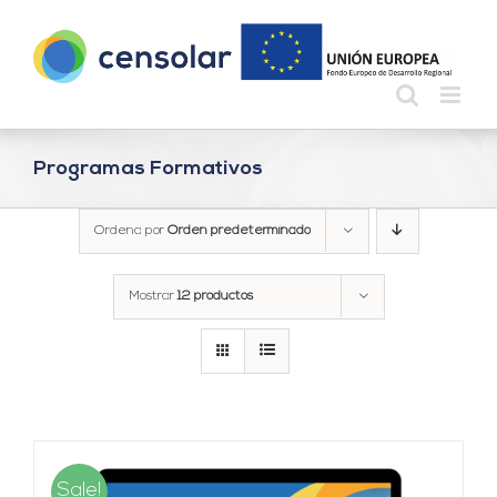
Saltar
al
contenido
Programas Formativos
Ordena por
Orden predeterminado
Mostrar
12 productos
Sale!